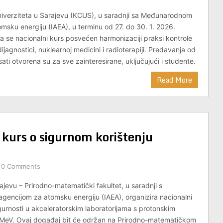
Univerziteta u Sarajevu (KCUS), u saradnji sa Međunarodnom
msku energiju (IAEA), u terminu od 27. do 30. 1. 2026.
ra se nacionalni kurs posvećen harmonizaciji praksi kontrole
dijagnostici, nuklearnoj medicini i radioterapiji. Predavanja od
ti otvorena su za sve zainteresirane, uključujući i studente.
Read More
 kurs o sigurnom korištenju
0 Comments
ajevu – Prirodno-matematički fakultet, u saradnji s
encijom za atomsku energiju (IAEA), organizira nacionalni
igurnosti u akceleratorskim laboratorijama s protonskim
MeV. Ovaj događaj bit će održan na Prirodno-matematičkom