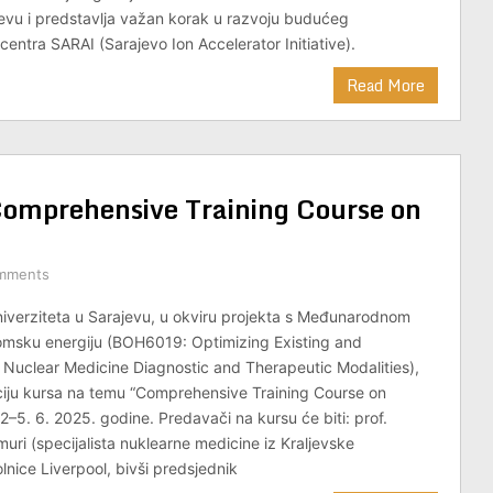
jevu i predstavlja važan korak u razvoju budućeg
entra SARAI (Sarajevo Ion Accelerator Initiative).
Read More
Comprehensive Training Course on
mments
Univerziteta u Sarajevu, u okviru projekta s Međunarodnom
omsku energiju (BOH6019: Optimizing Existing and
Nuclear Medicine Diagnostic and Therapeutic Modalities),
ciju kursa na temu “Comprehensive Training Course on
2–5. 6. 2025. godine. Predavači na kursu će biti: prof.
uri (specijalista nuklearne medicine iz Kraljevske
lnice Liverpool, bivši predsjednik