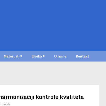
Materijali
Obuka
O nama
Kontakt
armonizaciji kontrole kvaliteta
mments