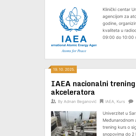
Klinički centar 
agencijom za ato
godine, organizi
kvaliteta u radio
09:00 do 10:00 sa
19. 10. 2025.
IAEA nacionalni trening
akceleratora
By
Adnan Beganović
IAEA
,
Kurs
Univerzitet u Sar
Međunarodnom ag
trening kurs o s
snopovima do 2 