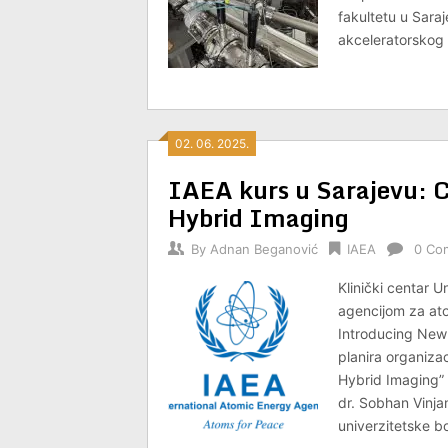
fakultetu u Sara
akceleratorskog c
02. 06. 2025.
IAEA kurs u Sarajevu: 
Hybrid Imaging
By
Adnan Beganović
IAEA
0 Co
Klinički centar 
agencijom za at
Introducing New 
planira organiza
Hybrid Imaging” 
dr. Sobhan Vinjam
univerzitetske bo