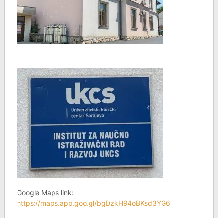
Google Maps link:
https://maps.app.goo.gl/bgDzkH94oBKsd3YG6