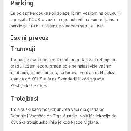
Parking
Za polaznike obuke koji dolaze ličnim vozilom na obuku ili
u posjetu KCUS-u vozilo mogu ostaviti na komercijalnom
parkingu KCUS-a. Cijena po jednom satu je 1 KM.
Javni prevoz
Tramvaji
Tramvajski saobraćaj može biti pogodan za kretanje po
gradu i užem jezgru grada gdje se nalazi više važnih
institucija, tržnih centara, restorana, hotela itd. Najbliža
stanica do KCUS-a je na Skenderiji ili kod zgrade
Predsjedništva BiH.
Trolejbusi
Trolejbuski saobraćaj obuhvata veći dio grada od
Dobrinje i Vogošće do Trga Austrije. Najbliža lokacija do
KCUS-a trolejbuske linije je kod Pijace Ciglane.