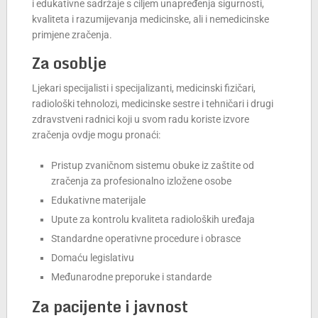
i edukativne sadržaje s ciljem unapređenja sigurnosti,
kvaliteta i razumijevanja medicinske, ali i nemedicinske
primjene zračenja.
Za osoblje
Ljekari specijalisti i specijalizanti, medicinski fizičari,
radiološki tehnolozi, medicinske sestre i tehničari i drugi
zdravstveni radnici koji u svom radu koriste izvore
zračenja ovdje mogu pronaći:
Pristup zvaničnom sistemu obuke iz zaštite od
zračenja za profesionalno izložene osobe
Edukativne materijale
Upute za kontrolu kvaliteta radioloških uređaja
Standardne operativne procedure i obrasce
Domaću legislativu
Međunarodne preporuke i standarde
Za pacijente i javnost