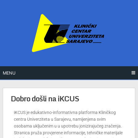
MENU
Dobro došli na iKCUS
iKCUS je edukativno-informativna platforma Kliničkog
centra Univerziteta u Sarajevu, namijenjena svim
osobama uključenim u u upotrebu jonizirajućeg zračenja.
Stranica pruža provjerene informacije, tehničke materijale