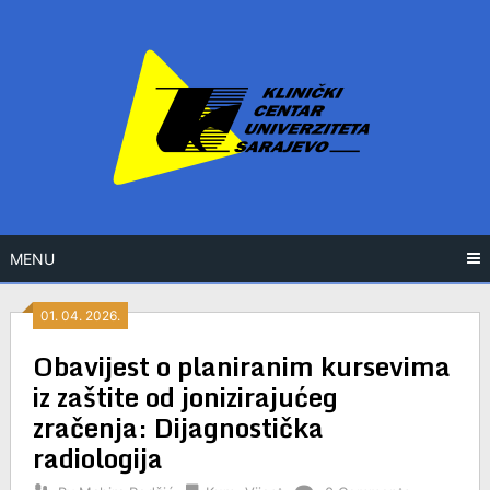
Skip
to
content
MENU
01. 04. 2026.
Obavijest o planiranim kursevima
iz zaštite od jonizirajućeg
zračenja: Dijagnostička
radiologija