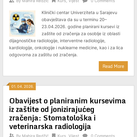
By
Mahira Redžić
Kurs
,
Vijest
0 Comments
Klinički centar Univerziteta u Sarajevu
obavještava da su u terminu 20–
23.04.2026. godine planirani kursevi iz
zaštite od zračenja za osoblje iz oblasti
dijagnostičke radiologije, interventne radiologije,
kardiologije, onkologije i nuklearne medicine, kao i za lica
odgovorna za zaštitu od zračenja.
Read More
01. 04. 2026.
Obavijest o planiranim kursevima
iz zaštite od jonizirajućeg
zračenja: Stomatološka i
veterinarska radiologija
By
Mahira Redžić
Kurs
,
Vijest
0 Comments