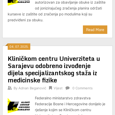
autorizovan za obavljanje obuke iz zaštite
od jonizirajućeg zračenja planira održati
kurseve iz zaštite od zračenja po modulima koji su
predviđeni za obuku.
Read More
04. 07. 2025.
Kliničkom centru Univerziteta u
Sarajevu odobreno izvođenje
dijela specijalizantskog staža iz
medicinske fizike
By
Adnan Beganović
Vijest
0 Comments
Federalno ministarstvo zdravstva
Federacije Bosne i Hercegovine donijelo je
rješenje kojim se Kliničkom centru