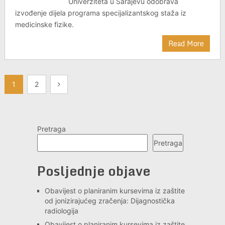
Univerziteta u Sarajevu odobrava
izvođenje dijela programa specijalizantskog staža iz
medicinske fizike.
Read More
Posts
1
2
pagination
Pretraga
Pretraga
Posljednje objave
Obavijest o planiranim kursevima iz zaštite
od jonizirajućeg zračenja: Dijagnostička
radiologija
Obavijest o planiranim kursevima iz zaštite