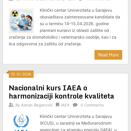
Klinički centar Univerziteta u Sarajevu
obavještava zainteresovane kandidate da
su u terminu 14–15.04.2026. godine
planirani kursevi iz oblasti zaštite od
zračenja za stomatološko i veterinarsko osoblje, kao i za
lica odgovorna za zaštitu od zračenja.
Read More
22. 01. 2026.
Nacionalni kurs IAEA o
harmonizaciji kontrole kvaliteta
By
Adnan Beganović
IAEA
0 Comments
Klinički centar Univerziteta u Sarajevu
(KCUS), u saradnji sa Međunarodnom
agencijom za atomsku energiju (IAEA), u