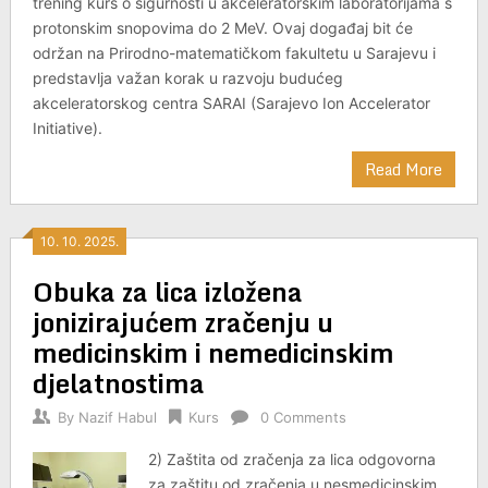
trening kurs o sigurnosti u akceleratorskim laboratorijama s
protonskim snopovima do 2 MeV. Ovaj događaj bit će
održan na Prirodno-matematičkom fakultetu u Sarajevu i
predstavlja važan korak u razvoju budućeg
akceleratorskog centra SARAI (Sarajevo Ion Accelerator
Initiative).
Read More
10. 10. 2025.
Obuka za lica izložena
jonizirajućem zračenju u
medicinskim i nemedicinskim
djelatnostima
By
Nazif Habul
Kurs
0 Comments
2) Zaštita od zračenja za lica odgovorna
za zaštitu od zračenja u nesmedicinskim