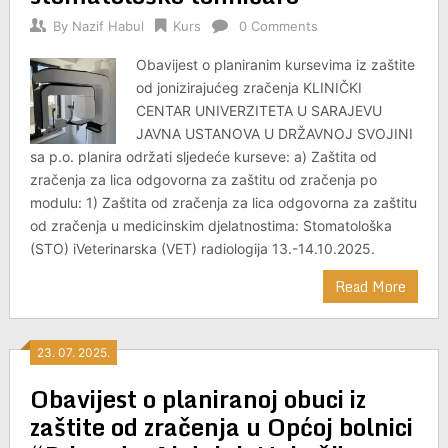
By
Nazif Habul
Kurs
0 Comments
Obavijest o planiranim kursevima iz zaštite
od jonizirajućeg zračenja KLINIČKI
CENTAR UNIVERZITETA U SARAJEVU
JAVNA USTANOVA U DRŽAVNOJ SVOJINI
sa p.o. planira održati sljedeće kurseve: a) Zaštita od
zračenja za lica odgovorna za zaštitu od zračenja po
modulu: 1) Zaštita od zračenja za lica odgovorna za zaštitu
od zračenja u medicinskim djelatnostima: Stomatološka
(STO) iVeterinarska (VET) radiologija 13.-14.10.2025.
Read More
23. 07. 2025.
Obavijest o planiranoj obuci iz
zaštite od zračenja u Općoj bolnici