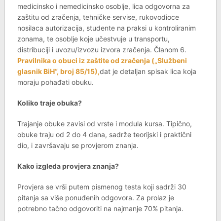
medicinsko i nemedicinsko osoblje, lica odgovorna za
zaštitu od zračenja, tehničke servise, rukovodioce
nosilaca autorizacija, studente na praksi u kontroliranim
zonama, te osoblje koje učestvuje u transportu,
distribuciji i uvozu/izvozu izvora zračenja. Članom 6.
Pravilnika o obuci iz zaštite od zračenja („Službeni
glasnik BiH“, broj 85/15),
dat je detaljan spisak lica koja
moraju pohađati obuku.
Koliko traje obuka?
Trajanje obuke zavisi od vrste i modula kursa. Tipično,
obuke traju od 2 do 4 dana, sadrže teorijski i praktični
dio, i završavaju se provjerom znanja.
Kako izgleda provjera znanja?
Provjera se vrši putem pismenog testa koji sadrži 30
pitanja sa više ponuđenih odgovora. Za prolaz je
potrebno tačno odgovoriti na najmanje 70% pitanja.