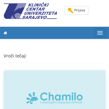
Prijava
Toggl
navig
Vroči tečaji