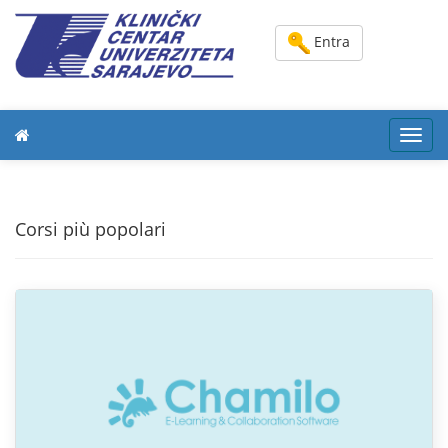
Entra
Toggl
navig
Corsi più popolari